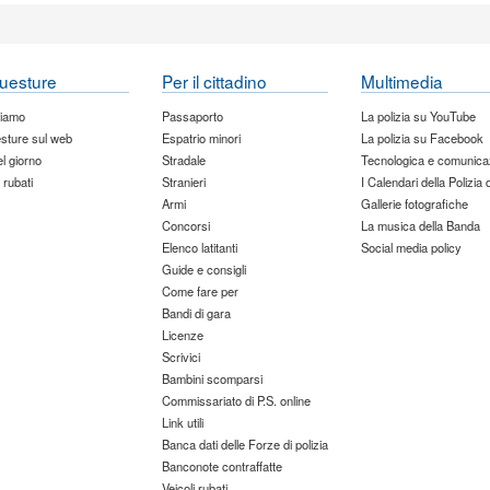
uesture
Per il cittadino
Multimedia
siamo
Passaporto
La polizia su YouTube
sture sul web
Espatrio minori
La polizia su Facebook
del giorno
Stradale
Tecnologica e comunica
 rubati
Stranieri
I Calendari della Polizia 
Armi
Gallerie fotografiche
Concorsi
La musica della Banda
Elenco latitanti
Social media policy
Guide e consigli
Come fare per
Bandi di gara
Licenze
Scrivici
Bambini scomparsi
Commissariato di P.S. online
Link utili
Banca dati delle Forze di polizia
Banconote contraffatte
Veicoli rubati