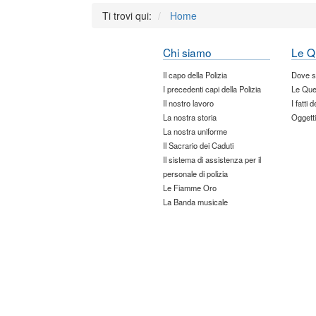
Ti trovi qui:
Home
Chi siamo
Le Q
Il capo della Polizia
Dove 
I precedenti capi della Polizia
Le Que
Il nostro lavoro
I fatti 
La nostra storia
Oggetti
La nostra uniforme
Il Sacrario dei Caduti
Il sistema di assistenza per il
personale di polizia
Le Fiamme Oro
La Banda musicale