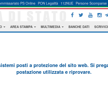
mmissariato PS Online
PON Legalità
112NUE
Persone Scomparse
MO
AREA STAMPA
MULTIMEDIA
BANCHE DATI
SCRIVICI
sistemi posti a protezione del sito web. Si prega 
postazione utilizzata e riprovare.