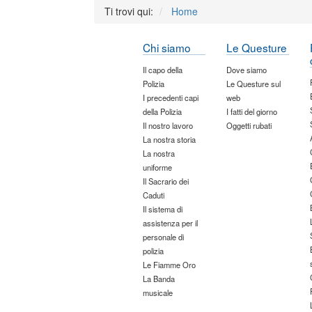
Ti trovi qui:
Home
Chi siamo
Le Questure
Il capo della
Dove siamo
Polizia
Le Questure sul
I precedenti capi
web
della Polizia
I fatti del giorno
Il nostro lavoro
Oggetti rubati
La nostra storia
La nostra
uniforme
Il Sacrario dei
Caduti
Il sistema di
assistenza per il
personale di
polizia
Le Fiamme Oro
La Banda
musicale