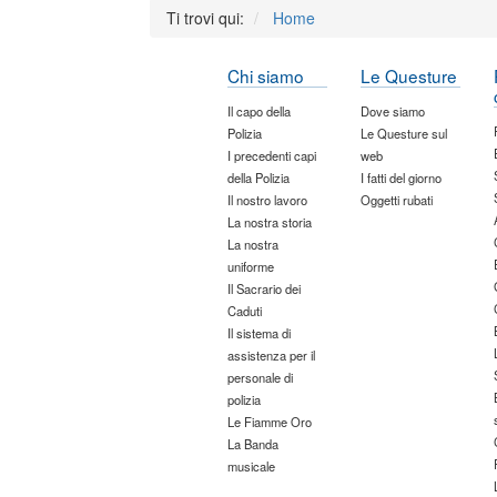
Ti trovi qui:
Home
Chi siamo
Le Questure
Il capo della
Dove siamo
Polizia
Le Questure sul
I precedenti capi
web
della Polizia
I fatti del giorno
Il nostro lavoro
Oggetti rubati
La nostra storia
La nostra
uniforme
Il Sacrario dei
Caduti
Il sistema di
assistenza per il
personale di
polizia
Le Fiamme Oro
La Banda
musicale