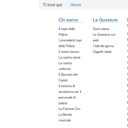
Ti trovi qui:
Home
Chi siamo
Le Questure
Il capo della
Dove siamo
Polizia
Le Questure sul
I precedenti capi
web
della Polizia
I fatti del giorno
Il nostro lavoro
Oggetti rubati
La nostra storia
La nostra
uniforme
Il Sacrario dei
Caduti
Il sistema di
assistenza per il
personale di
polizia
Le Fiamme Oro
La Banda
musicale