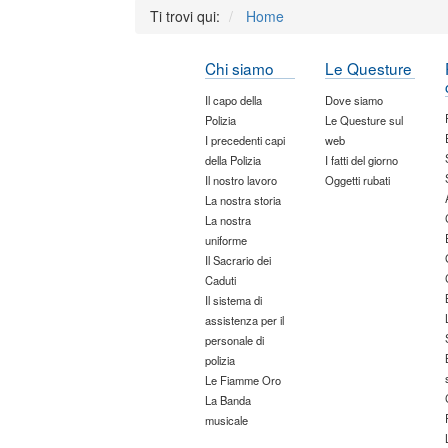
Ti trovi qui:
Home
Chi siamo
Le Questure
Il capo della
Dove siamo
Polizia
Le Questure sul
I precedenti capi
web
della Polizia
I fatti del giorno
Il nostro lavoro
Oggetti rubati
La nostra storia
La nostra
uniforme
Il Sacrario dei
Caduti
Il sistema di
assistenza per il
personale di
polizia
Le Fiamme Oro
La Banda
musicale