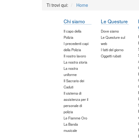
Ti trovi qui:
Home
Chi siamo
Le Questure
Il capo della
Dove siamo
Polizia
Le Questure sul
I precedenti capi
web
della Polizia
I fatti del giorno
Il nostro lavoro
Oggetti rubati
La nostra storia
La nostra
uniforme
Il Sacrario dei
Caduti
Il sistema di
assistenza per il
personale di
polizia
Le Fiamme Oro
La Banda
musicale