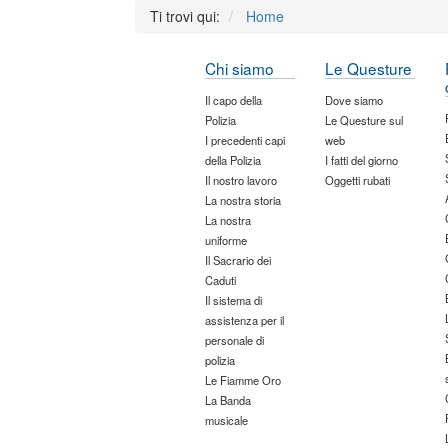
Ti trovi qui:
Home
Chi siamo
Le Questure
Il capo della
Dove siamo
Polizia
Le Questure sul
I precedenti capi
web
della Polizia
I fatti del giorno
Il nostro lavoro
Oggetti rubati
La nostra storia
La nostra
uniforme
Il Sacrario dei
Caduti
Il sistema di
assistenza per il
personale di
polizia
Le Fiamme Oro
La Banda
musicale