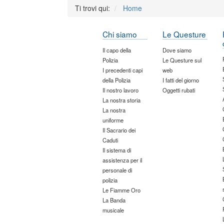
Ti trovi qui:
Home
Chi siamo
Le Questure
Il capo della
Dove siamo
Polizia
Le Questure sul
I precedenti capi
web
della Polizia
I fatti del giorno
Il nostro lavoro
Oggetti rubati
La nostra storia
La nostra
uniforme
Il Sacrario dei
Caduti
Il sistema di
assistenza per il
personale di
polizia
Le Fiamme Oro
La Banda
musicale