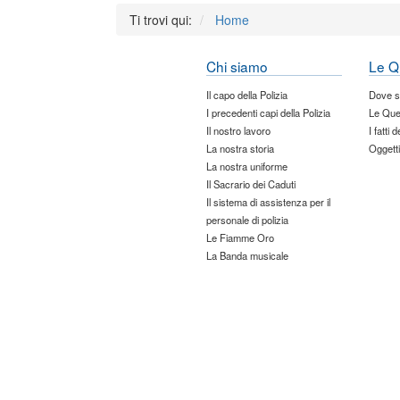
Ti trovi qui:
Home
Chi siamo
Le Q
Il capo della Polizia
Dove 
I precedenti capi della Polizia
Le Que
Il nostro lavoro
I fatti 
La nostra storia
Oggetti
La nostra uniforme
Il Sacrario dei Caduti
Il sistema di assistenza per il
personale di polizia
Le Fiamme Oro
La Banda musicale