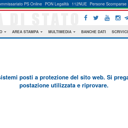
mmissariato PS Online
PON Legalità
112NUE
Persone Scomparse
MO
AREA STAMPA
MULTIMEDIA
BANCHE DATI
SCRIVICI
sistemi posti a protezione del sito web. Si prega 
postazione utilizzata e riprovare.