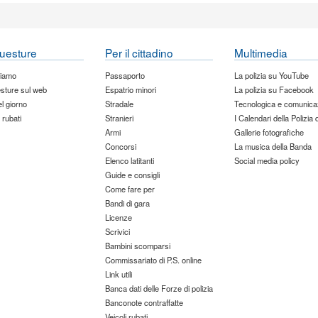
uesture
Per il cittadino
Multimedia
siamo
Passaporto
La polizia su YouTube
sture sul web
Espatrio minori
La polizia su Facebook
del giorno
Stradale
Tecnologica e comunica
 rubati
Stranieri
I Calendari della Polizia 
Armi
Gallerie fotografiche
Concorsi
La musica della Banda
Elenco latitanti
Social media policy
Guide e consigli
Come fare per
Bandi di gara
Licenze
Scrivici
Bambini scomparsi
Commissariato di P.S. online
Link utili
Banca dati delle Forze di polizia
Banconote contraffatte
Veicoli rubati