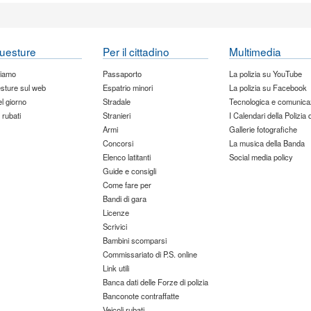
uesture
Per il cittadino
Multimedia
siamo
Passaporto
La polizia su YouTube
sture sul web
Espatrio minori
La polizia su Facebook
del giorno
Stradale
Tecnologica e comunica
 rubati
Stranieri
I Calendari della Polizia 
Armi
Gallerie fotografiche
Concorsi
La musica della Banda
Elenco latitanti
Social media policy
Guide e consigli
Come fare per
Bandi di gara
Licenze
Scrivici
Bambini scomparsi
Commissariato di P.S. online
Link utili
Banca dati delle Forze di polizia
Banconote contraffatte
Veicoli rubati