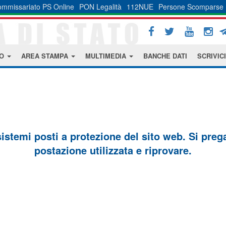
mmissariato PS Online
PON Legalità
112NUE
Persone Scomparse
MO
AREA STAMPA
MULTIMEDIA
BANCHE DATI
SCRIVICI
sistemi posti a protezione del sito web. Si prega 
postazione utilizzata e riprovare.