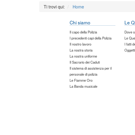
Ti trovi qui:
Home
Chi siamo
Le Q
Il capo della Polizia
Dove 
I precedenti capi della Polizia
Le Que
Il nostro lavoro
I fatti 
La nostra storia
Oggetti
La nostra uniforme
Il Sacrario dei Caduti
Il sistema di assistenza per il
personale di polizia
Le Fiamme Oro
La Banda musicale