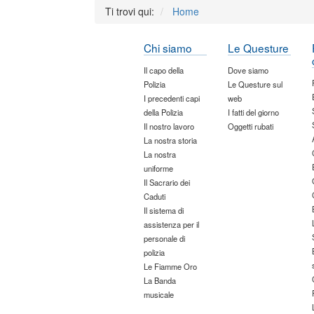
Ti trovi qui:
Home
Chi siamo
Le Questure
Il capo della
Dove siamo
Polizia
Le Questure sul
I precedenti capi
web
della Polizia
I fatti del giorno
Il nostro lavoro
Oggetti rubati
La nostra storia
La nostra
uniforme
Il Sacrario dei
Caduti
Il sistema di
assistenza per il
personale di
polizia
Le Fiamme Oro
La Banda
musicale